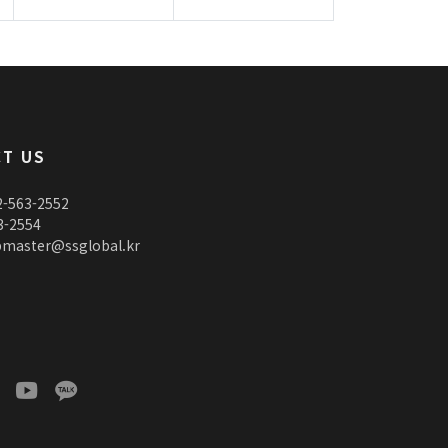
T US
563-2552
3-2554
aster@ssglobal.kr