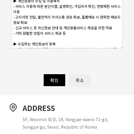
확인
취소
ADDRESS
5F, Woomin B/D, 14, Yangjae-daero 71-gil,
Songpa-gu, Seoul, Republic of Korea